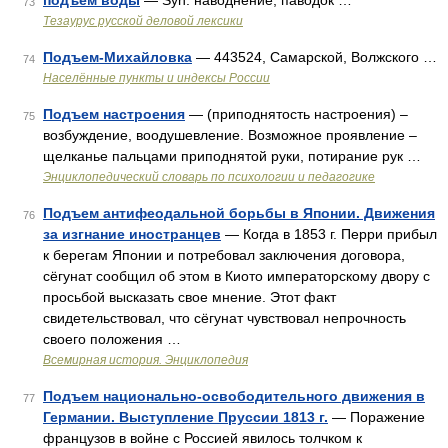
подъем воды
— Syn: наводнение, паводок …
73
Тезаурус русской деловой лексики
Подъем-Михайловка
— 443524, Самарской, Волжского …
74
Населённые пункты и индексы России
Подъем настроения
— (приподнятость настроения) –
75
возбуждение, воодушевление. Возможное проявление –
щелканье пальцами приподнятой руки, потирание рук …
Энциклопедический словарь по психологии и педагогике
Подъем антифеодальной борьбы в Японии. Движения
76
за изгнание иностранцев
— Когда в 1853 г. Перри прибыл
к берегам Японии и потребовал заключения договора,
сёгунат сообщил об этом в Киото императорскому двору с
просьбой высказать свое мнение. Этот факт
свидетельствовал, что сёгунат чувствовал непрочность
своего положения …
Всемирная история. Энциклопедия
Подъем национально-освободительного движения в
77
Германии. Выступление Пруссии 1813 г.
— Поражение
французов в войне с Россией явилось толчком к