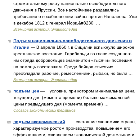
стремительному росту национально освободительного
движения в Пруссии. Все настойчивее раздавались
требования о возобновлении войны против Наполеона. Уже
в декабре 1812 г. генерал Йорк,&#8230; …
Всемирная история. Энциклопедия
Подъем национально-освободительного движения в
78
Италии
— В апреле 1860 г. в Сицилии вспыхнуло широкое
крестьянское восстание. Гарибальди во главе созданного
им отряда добровольцев знаменитой «тысячи» поспешил
на помощь восставшим. Среди бойцов «тысячи»
преобладали рабочие, ремесленники, рыбаки, но были …
Всемирная история. Энциклопедия
подъем цен
— условие, при котором минимальная цена
79
текущего дня (момента времени) больше максимальной
цены предыдущего дня (момента времени) …
Словарь экономических терминов
подъем экономический
— состояние экономики страны,
80
характеризуемое ростом производства, повышением его
эффективности, оживлением экономической деятельности